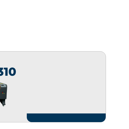
310
Laser