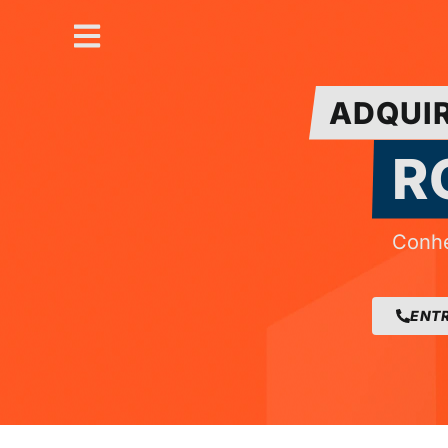
Makrouter
ADQUIR
R
Conhe
ENT