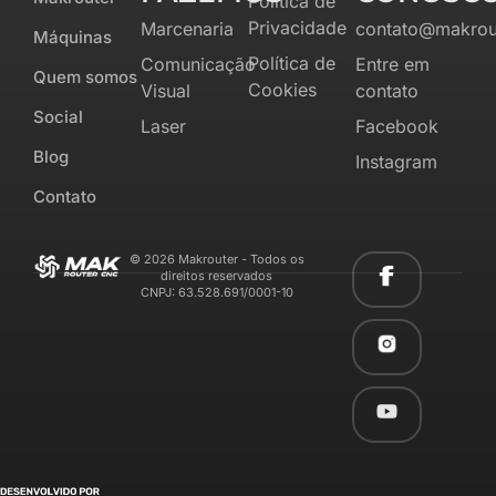
Política de
Privacidade
Marcenaria
contato@makrou
Máquinas
Política de
Comunicação
Entre em
Quem somos
Cookies
Visual
contato
Social
Laser
Facebook
Blog
Instagram
Contato
© 2026 Makrouter - Todos os
direitos reservados
CNPJ: 63.528.691/0001-10