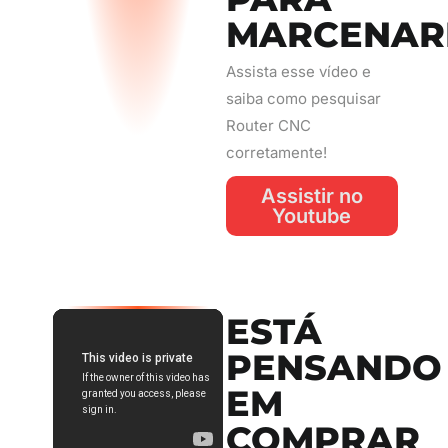
MARCENAR
Assista esse vídeo e
saiba como pesquisar
Router CNC
corretamente!
Assistir no
Youtube
ESTÁ
PENSANDO
EM
COMPRAR