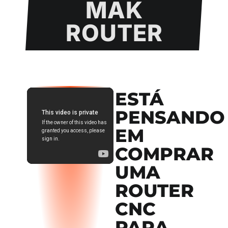
MAK
tornaram grandes
ROUTER
parceiros.
ESTÁ
PENSANDO
EM
COMPRAR
UMA
ROUTER
CNC
PARA