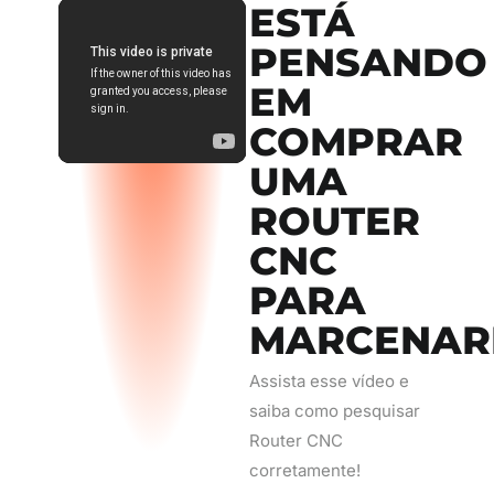
ESTÁ
PENSANDO
EM
COMPRAR
UMA
ROUTER
CNC
PARA
MARCENAR
Assista esse vídeo e
saiba como pesquisar
Router CNC
corretamente!